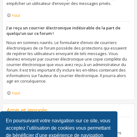
empêcher un utilisateur d’envoyer des messages privés.
Haut
J’ai reçu un courrier électronique indésirable de la part de
quelqu’un sur ce forum !
Nous en sommes navrés. Le formulaire d’envoi de courriers
électroniques de ce forum possède des protections qui essaient
de repérer les utilisateurs envoyant de tels messages. Vous
devriez envoyer par courrier électronique une copie complète du
courrier électronique que vous avez reçu à un administrateur du
forum. Il est très important d’y inclure les en-têtes contenant des
informations sur l’auteur du courrier électronique. Il pourra alors
agir en conséquence.
Haut
Amis et ignorés
En poursuivant votre navigation sur ce site, vous
À quoi sert ma liste d’amis et d’ignorés ?
acceptez l’utilisation de cookies vous permettant
Vous pouvez utiliser ces listes afin d’organiser et trier certains
de bénéficier d’une expérience de navigation