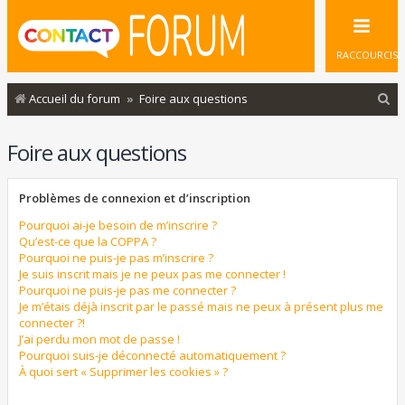
RACCOURCIS
R
Accueil du forum
Foire aux questions
e
Foire aux questions
c
h
Problèmes de connexion et d’inscription
e
r
Pourquoi ai-je besoin de m’inscrire ?
Qu’est-ce que la COPPA ?
c
Pourquoi ne puis-je pas m’inscrire ?
Je suis inscrit mais je ne peux pas me connecter !
h
Pourquoi ne puis-je pas me connecter ?
e
Je m’étais déjà inscrit par le passé mais ne peux à présent plus me
connecter ?!
r
J’ai perdu mon mot de passe !
Pourquoi suis-je déconnecté automatiquement ?
À quoi sert « Supprimer les cookies » ?