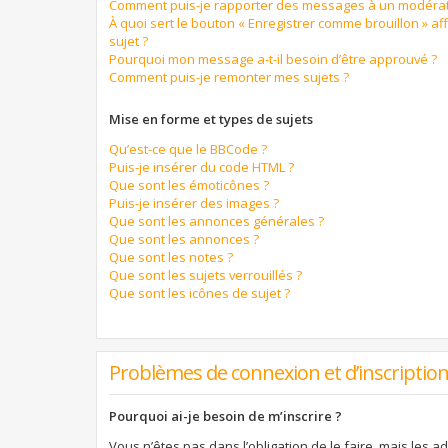
Comment puis-je rapporter des messages à un modérat
À quoi sert le bouton « Enregistrer comme brouillon » aff
sujet ?
Pourquoi mon message a-t-il besoin d’être approuvé ?
Comment puis-je remonter mes sujets ?
Mise en forme et types de sujets
Qu’est-ce que le BBCode ?
Puis-je insérer du code HTML ?
Que sont les émoticônes ?
Puis-je insérer des images ?
Que sont les annonces générales ?
Que sont les annonces ?
Que sont les notes ?
Que sont les sujets verrouillés ?
Que sont les icônes de sujet ?
Problèmes de connexion et d’inscriptio
Pourquoi ai-je besoin de m’inscrire ?
Vous n’êtes pas dans l’obligation de le faire, mais les a