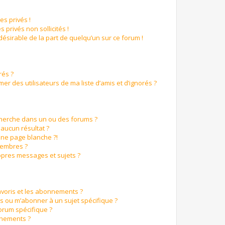
s privés !
 privés non sollicités !
ndésirable de la part de quelqu’un sur ce forum !
rés ?
r des utilisateurs de ma liste d’amis et d’ignorés ?
cherche dans un ou des forums ?
aucun résultat ?
ne page blanche ?!
membres ?
pres messages et sujets ?
favoris et les abonnements ?
s ou m’abonner à un sujet spécifique ?
orum spécifique ?
nnements ?