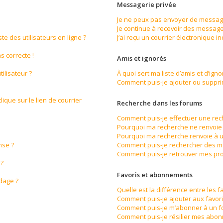
Messagerie privée
Je ne peux pas envoyer de message
Je continue à recevoir des messages
e des utilisateurs en ligne ?
J’ai reçu un courrier électronique i
s correcte !
Amis et ignorés
ilisateur ?
À quoi sert ma liste d’amis et d’igno
Comment puis-je ajouter ou supprime
ique sur le lien de courrier
Recherche dans les forums
Comment puis-je effectuer une re
Pourquoi ma recherche ne renvoie 
Pourquoi ma recherche renvoie à u
nse ?
Comment puis-je rechercher des 
Comment puis-je retrouver mes pro
 ?
Favoris et abonnements
ndage ?
Quelle est la différence entre les 
Comment puis-je ajouter aux favori
Comment puis-je m’abonner à un f
Comment puis-je résilier mes abo