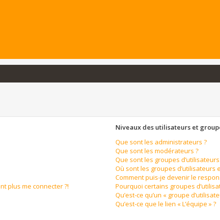
Niveaux des utilisateurs et groupe
Que sont les administrateurs ?
Que sont les modérateurs ?
Que sont les groupes d’utilisateurs
Où sont les groupes d’utilisateurs 
Comment puis-je devenir le respons
ent plus me connecter ?!
Pourquoi certains groupes d’utilis
Qu’est-ce qu’un « groupe d’utilisate
Qu’est-ce que le lien « L’équipe » ?