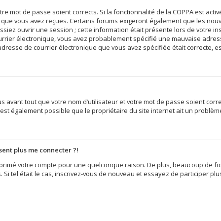
votre mot de passe soient corrects. Si la fonctionnalité de la COPPA est act
ns que vous avez reçues. Certains forums exigeront également que les nouvel
iez ouvrir une session ; cette information était présente lors de votre insc
ourrier électronique, vous avez probablement spécifié une mauvaise adress
e l’adresse de courrier électronique que vous avez spécifiée était correcte,
 avant tout que votre nom d’utilisateur et votre mot de passe soient correct
est également possible que le propriétaire du site internet ait un problème 
ésent plus me connecter ?!
supprimé votre compte pour une quelconque raison. De plus, beaucoup de f
s. Si tel était le cas, inscrivez-vous de nouveau et essayez de participer p