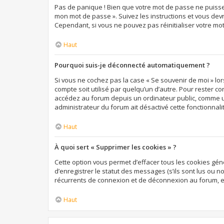
Pas de panique ! Bien que votre mot de passe ne puisse pa
mon mot de passe ». Suivez les instructions et vous de
Cependant, si vous ne pouvez pas réinitialiser votre mo
Haut
Pourquoi suis-je déconnecté automatiquement ?
Si vous ne cochez pas la case « Se souvenir de moi » lo
compte soit utilisé par quelqu’un d’autre. Pour rester c
accédez au forum depuis un ordinateur public, comme une 
administrateur du forum ait désactivé cette fonctionnali
Haut
À quoi sert « Supprimer les cookies » ?
Cette option vous permet d’effacer tous les cookies gé
d’enregistrer le statut des messages (s’ils sont lus ou 
récurrents de connexion et de déconnexion au forum, e
Haut