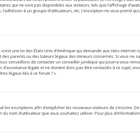
res qui ne sont pas disponibles aux visiteurs, tels que l’affichage d’avata
s, l’adhésion à un groupe d’utilisateurs, etc. L’inscription ne vous prend qu
 ») est une loi des États-Unis d’Amérique qui demande aux sites internet c
des parents ou des tuteurs légaux des mineurs concernés. Si vous ne sav
vous conseillons de contacter un conseiller juridique qui pourra vous rens
d’assistance légale et ne doivent donc pas être contactés à ce sujet, exce
res légaux liés à ce forum ? ».
ivé les inscriptions afin d’empêcher les nouveaux visiteurs de s’inscrire. 
tion du nom d’utilisateur que vous souhaitez utiliser. Pour plus d’informatio