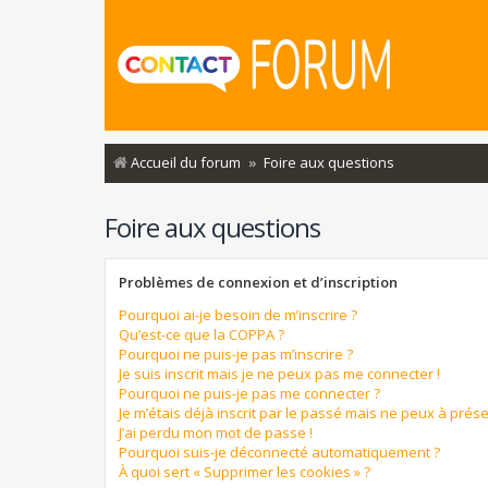
Accueil du forum
Foire aux questions
Foire aux questions
Problèmes de connexion et d’inscription
Pourquoi ai-je besoin de m’inscrire ?
Qu’est-ce que la COPPA ?
Pourquoi ne puis-je pas m’inscrire ?
Je suis inscrit mais je ne peux pas me connecter !
Pourquoi ne puis-je pas me connecter ?
Je m’étais déjà inscrit par le passé mais ne peux à prés
J’ai perdu mon mot de passe !
Pourquoi suis-je déconnecté automatiquement ?
À quoi sert « Supprimer les cookies » ?