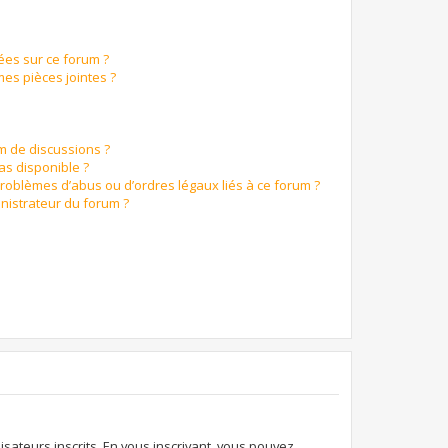
ées sur ce forum ?
es pièces jointes ?
um de discussions ?
pas disponible ?
problèmes d’abus ou d’ordres légaux liés à ce forum ?
nistrateur du forum ?
isateurs inscrits. En vous inscrivant, vous pouvez