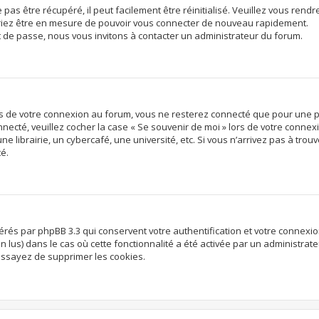
s être récupéré, il peut facilement être réinitialisé. Veuillez vous rendre
vriez être en mesure de pouvoir vous connecter de nouveau rapidement.
t de passe, nous vous invitons à contacter un administrateur du forum.
rs de votre connexion au forum, vous ne resterez connecté que pour une p
onnecté, veuillez cocher la case « Se souvenir de moi » lors de votre conn
librairie, un cybercafé, une université, etc. Si vous n’arrivez pas à trouve
té.
nérés par phpBB 3.3 qui conservent votre authentification et votre connex
non lus) dans le cas où cette fonctionnalité a été activée par un administr
ssayez de supprimer les cookies.