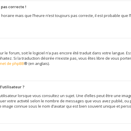
 pas correcte !
 horaire mais que l’heure n’est toujours pas correcte, il est probable que l
sur le forum, soit le logiciel n’a pas encore été traduit dans votre langue
uhaitez. Si la traduction désirée n’existe pas, vous êtes libre de vous por
ernet de phpBB
® (en anglais).
’utilisateur ?
tilisateur lorsque vous consultez un sujet. Une d’elles peut être une im
quer votre activité selon le nombre de messages que vous avez publié, ou pe
e image connue sous le nom d’avatar qui est bien souvent unique et person