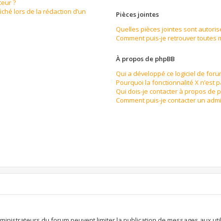
eur ?
iché lors de la rédaction d’un
Pièces jointes
Quelles pièces jointes sont autoris
Comment puis-je retrouver toutes m
À propos de phpBB
Qui a développé ce logiciel de for
Pourquoi la fonctionnalité X n’est 
Qui dois-je contacter à propos de 
Comment puis-je contacter un admi
n
dministrateurs du forum peuvent limiter la publication de messages aux util