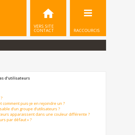
VERS SITE
CONTACT
RACCOURCIS
s d’utilisateurs
 ?
et comment puis-je en rejoindre un ?
able d’un groupe d’utilisateurs ?
ateurs apparaissent dans une couleur différente ?
urs par défaut » ?