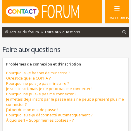
RACCOURCIS
R
Accueil du forum
Foire aux questions
e
Foire aux questions
c
h
Problèmes de connexion et d’inscription
e
r
Pourquoi ai-je besoin de m’inscrire ?
Qu’est-ce que la COPPA ?
c
Pourquoi ne puis-je pas m’inscrire ?
Je suis inscrit mais je ne peux pas me connecter !
h
Pourquoi ne puis-je pas me connecter ?
e
Je m’étais déjà inscrit par le passé mais ne peux à présent plus me
connecter ?!
r
J’ai perdu mon mot de passe !
Pourquoi suis-je déconnecté automatiquement ?
À quoi sert « Supprimer les cookies » ?