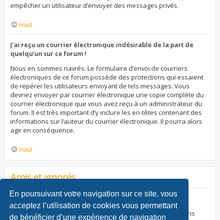
empêcher un utilisateur d’envoyer des messages privés.
Haut
J’ai reçu un courrier électronique indésirable de la part de
quelqu’un sur ce forum !
Nous en sommes navrés. Le formulaire d’envoi de courriers
électroniques de ce forum possède des protections qui essaient
de repérer les utilisateurs envoyant de tels messages. Vous
devriez envoyer par courrier électronique une copie complète du
courrier électronique que vous avez reçu à un administrateur du
forum. Il est très important d’y inclure les en-têtes contenant des
informations sur l’auteur du courrier électronique. Il pourra alors
agir en conséquence.
Haut
Amis et ignorés
En poursuivant votre navigation sur ce site, vous
À quoi sert ma liste d’amis et d’ignorés ?
acceptez l’utilisation de cookies vous permettant
Vous pouvez utiliser ces listes afin d’organiser et trier certains
de bénéficier d’une expérience de navigation