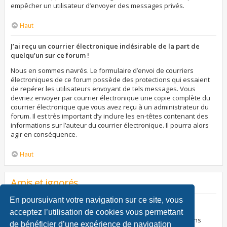
empêcher un utilisateur d’envoyer des messages privés.
Haut
J’ai reçu un courrier électronique indésirable de la part de
quelqu’un sur ce forum !
Nous en sommes navrés. Le formulaire d’envoi de courriers
électroniques de ce forum possède des protections qui essaient
de repérer les utilisateurs envoyant de tels messages. Vous
devriez envoyer par courrier électronique une copie complète du
courrier électronique que vous avez reçu à un administrateur du
forum. Il est très important d’y inclure les en-têtes contenant des
informations sur l’auteur du courrier électronique. Il pourra alors
agir en conséquence.
Haut
Amis et ignorés
En poursuivant votre navigation sur ce site, vous
À quoi sert ma liste d’amis et d’ignorés ?
acceptez l’utilisation de cookies vous permettant
Vous pouvez utiliser ces listes afin d’organiser et trier certains
de bénéficier d’une expérience de navigation