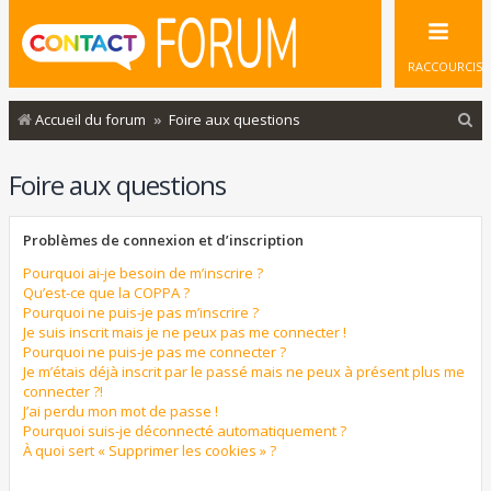
RACCOURCIS
R
Accueil du forum
Foire aux questions
e
Foire aux questions
c
h
Problèmes de connexion et d’inscription
e
r
Pourquoi ai-je besoin de m’inscrire ?
Qu’est-ce que la COPPA ?
c
Pourquoi ne puis-je pas m’inscrire ?
Je suis inscrit mais je ne peux pas me connecter !
h
Pourquoi ne puis-je pas me connecter ?
e
Je m’étais déjà inscrit par le passé mais ne peux à présent plus me
connecter ?!
r
J’ai perdu mon mot de passe !
Pourquoi suis-je déconnecté automatiquement ?
À quoi sert « Supprimer les cookies » ?