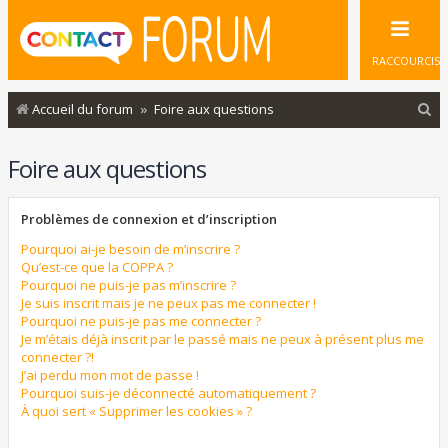
RACCOURCIS
R
Accueil du forum
Foire aux questions
e
Foire aux questions
c
h
Problèmes de connexion et d’inscription
e
r
Pourquoi ai-je besoin de m’inscrire ?
Qu’est-ce que la COPPA ?
c
Pourquoi ne puis-je pas m’inscrire ?
Je suis inscrit mais je ne peux pas me connecter !
h
Pourquoi ne puis-je pas me connecter ?
e
Je m’étais déjà inscrit par le passé mais ne peux à présent plus me
connecter ?!
r
J’ai perdu mon mot de passe !
Pourquoi suis-je déconnecté automatiquement ?
À quoi sert « Supprimer les cookies » ?