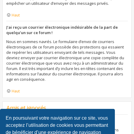
empêcher un utilisateur d’envoyer des messages privés.
Haut
J’ai reçu un courrier électronique indésirable de la part de
quelqu’un sur ce forum !
Nous en sommes navrés. Le formulaire d’envoi de courriers
électroniques de ce forum possède des protections qui essaient
de repérer les utilisateurs envoyant de tels messages. Vous
devriez envoyer par courrier électronique une copie complète du
courrier électronique que vous avez reçu à un administrateur du
forum. Il est très important d’y inclure les en-têtes contenant des
informations sur l’auteur du courrier électronique. Il pourra alors
agir en conséquence.
Haut
Amis et ignorés
En poursuivant votre navigation sur ce site, vous
À quoi sert ma liste d’amis et d’ignorés ?
acceptez l’utilisation de cookies vous permettant
Vous pouvez utiliser ces listes afin d’organiser et trier certains
de bénéficier d’une expérience de navigation