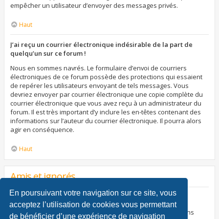
empêcher un utilisateur d’envoyer des messages privés.
Haut
J’ai reçu un courrier électronique indésirable de la part de
quelqu’un sur ce forum !
Nous en sommes navrés. Le formulaire d’envoi de courriers
électroniques de ce forum possède des protections qui essaient
de repérer les utilisateurs envoyant de tels messages. Vous
devriez envoyer par courrier électronique une copie complète du
courrier électronique que vous avez reçu à un administrateur du
forum. Il est très important d’y inclure les en-têtes contenant des
informations sur l’auteur du courrier électronique. Il pourra alors
agir en conséquence.
Haut
Amis et ignorés
En poursuivant votre navigation sur ce site, vous
À quoi sert ma liste d’amis et d’ignorés ?
acceptez l’utilisation de cookies vous permettant
Vous pouvez utiliser ces listes afin d’organiser et trier certains
de bénéficier d’une expérience de navigation