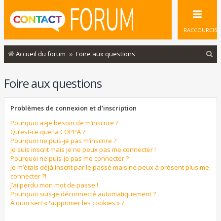
RACCOURCIS
R
Accueil du forum
Foire aux questions
e
Foire aux questions
c
h
Problèmes de connexion et d’inscription
e
r
Pourquoi ai-je besoin de m’inscrire ?
Qu’est-ce que la COPPA ?
c
Pourquoi ne puis-je pas m’inscrire ?
Je suis inscrit mais je ne peux pas me connecter !
h
Pourquoi ne puis-je pas me connecter ?
e
Je m’étais déjà inscrit par le passé mais ne peux à présent plus me
connecter ?!
r
J’ai perdu mon mot de passe !
Pourquoi suis-je déconnecté automatiquement ?
À quoi sert « Supprimer les cookies » ?