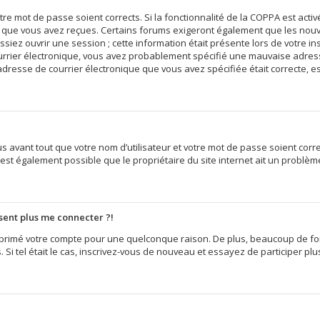
votre mot de passe soient corrects. Si la fonctionnalité de la COPPA est act
ns que vous avez reçues. Certains forums exigeront également que les nouvel
iez ouvrir une session ; cette information était présente lors de votre insc
ourrier électronique, vous avez probablement spécifié une mauvaise adress
e l’adresse de courrier électronique que vous avez spécifiée était correcte,
 avant tout que votre nom d’utilisateur et votre mot de passe soient correct
est également possible que le propriétaire du site internet ait un problème 
ésent plus me connecter ?!
supprimé votre compte pour une quelconque raison. De plus, beaucoup de f
s. Si tel était le cas, inscrivez-vous de nouveau et essayez de participer p