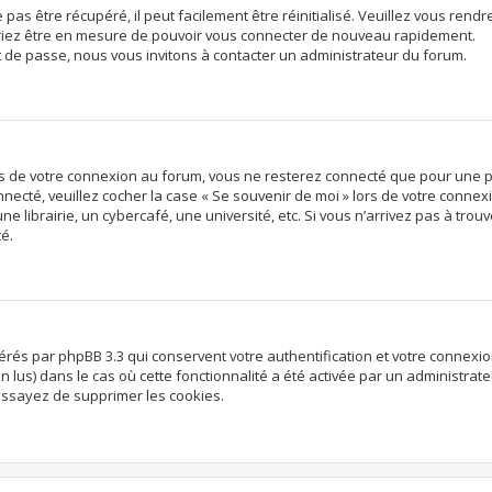
s être récupéré, il peut facilement être réinitialisé. Veuillez vous rendre
vriez être en mesure de pouvoir vous connecter de nouveau rapidement.
t de passe, nous vous invitons à contacter un administrateur du forum.
rs de votre connexion au forum, vous ne resterez connecté que pour une p
onnecté, veuillez cocher la case « Se souvenir de moi » lors de votre conn
librairie, un cybercafé, une université, etc. Si vous n’arrivez pas à trouve
té.
nérés par phpBB 3.3 qui conservent votre authentification et votre connex
non lus) dans le cas où cette fonctionnalité a été activée par un administr
ssayez de supprimer les cookies.