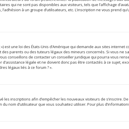
res qui ne sont pas disponibles aux visiteurs, tels que l’affichage d’avata
s, l’adhésion à un groupe d’utilisateurs, etc. L’inscription ne vous prend qu
 ») est une loi des États-Unis d’Amérique qui demande aux sites internet c
des parents ou des tuteurs légaux des mineurs concernés. Si vous ne sav
vous conseillons de contacter un conseiller juridique qui pourra vous rens
d’assistance légale et ne doivent donc pas être contactés à ce sujet, exce
res légaux liés à ce forum ? ».
ivé les inscriptions afin d’empêcher les nouveaux visiteurs de s’inscrire. 
tion du nom d’utilisateur que vous souhaitez utiliser. Pour plus d’informatio