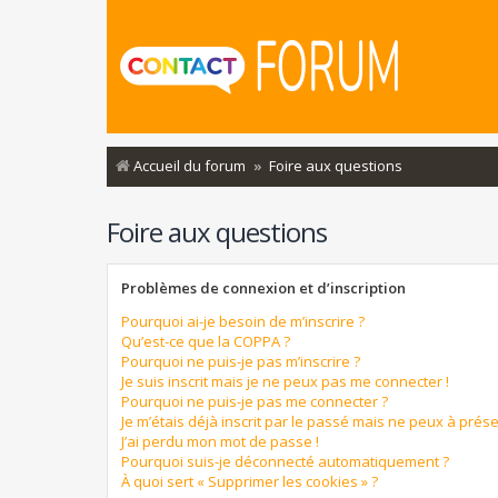
Accueil du forum
Foire aux questions
Foire aux questions
Problèmes de connexion et d’inscription
Pourquoi ai-je besoin de m’inscrire ?
Qu’est-ce que la COPPA ?
Pourquoi ne puis-je pas m’inscrire ?
Je suis inscrit mais je ne peux pas me connecter !
Pourquoi ne puis-je pas me connecter ?
Je m’étais déjà inscrit par le passé mais ne peux à prés
J’ai perdu mon mot de passe !
Pourquoi suis-je déconnecté automatiquement ?
À quoi sert « Supprimer les cookies » ?