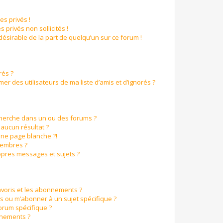
s privés !
 privés non sollicités !
ndésirable de la part de quelqu’un sur ce forum !
rés ?
r des utilisateurs de ma liste d’amis et d’ignorés ?
cherche dans un ou des forums ?
aucun résultat ?
ne page blanche ?!
membres ?
pres messages et sujets ?
favoris et les abonnements ?
s ou m’abonner à un sujet spécifique ?
orum spécifique ?
nnements ?