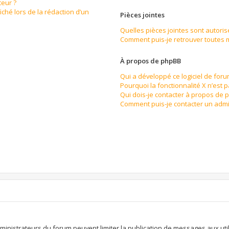
eur ?
iché lors de la rédaction d’un
Pièces jointes
Quelles pièces jointes sont autoris
Comment puis-je retrouver toutes m
À propos de phpBB
Qui a développé ce logiciel de for
Pourquoi la fonctionnalité X n’est 
Qui dois-je contacter à propos de 
Comment puis-je contacter un admi
n
dministrateurs du forum peuvent limiter la publication de messages aux util