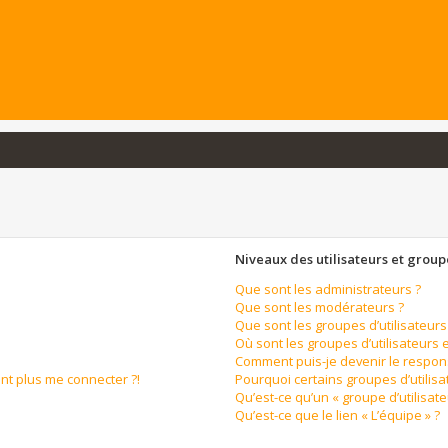
Niveaux des utilisateurs et groupe
Que sont les administrateurs ?
Que sont les modérateurs ?
Que sont les groupes d’utilisateurs
Où sont les groupes d’utilisateurs 
Comment puis-je devenir le respons
ent plus me connecter ?!
Pourquoi certains groupes d’utilis
Qu’est-ce qu’un « groupe d’utilisate
Qu’est-ce que le lien « L’équipe » ?