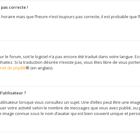
 pas correcte !
 horaire mais que l’heure n’est toujours pas correcte, il est probable que l
sur le forum, soit le logiciel n’a pas encore été traduit dans votre langue
uhaitez. Si la traduction désirée n’existe pas, vous êtes libre de vous por
ernet de phpBB
® (en anglais).
’utilisateur ?
tilisateur lorsque vous consultez un sujet. Une d’elles peut être une im
quer votre activité selon le nombre de messages que vous avez publié, ou pe
e image connue sous le nom d’avatar qui est bien souvent unique et person