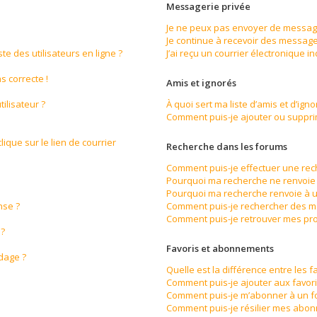
Messagerie privée
Je ne peux pas envoyer de message
Je continue à recevoir des messages
e des utilisateurs en ligne ?
J’ai reçu un courrier électronique i
s correcte !
Amis et ignorés
ilisateur ?
À quoi sert ma liste d’amis et d’igno
Comment puis-je ajouter ou supprime
ique sur le lien de courrier
Recherche dans les forums
Comment puis-je effectuer une re
Pourquoi ma recherche ne renvoie 
Pourquoi ma recherche renvoie à u
nse ?
Comment puis-je rechercher des 
Comment puis-je retrouver mes pro
 ?
Favoris et abonnements
ndage ?
Quelle est la différence entre les 
Comment puis-je ajouter aux favori
Comment puis-je m’abonner à un f
Comment puis-je résilier mes abo