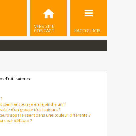
VERS SITE
CONTACT
RACCOURCIS
s d’utilisateurs
 ?
et comment puis-je en rejoindre un ?
able d’un groupe d’utilisateurs ?
ateurs apparaissent dans une couleur différente ?
urs par défaut » ?