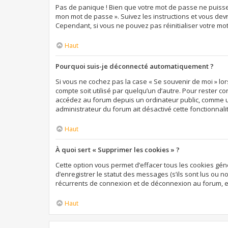
Pas de panique ! Bien que votre mot de passe ne puisse pa
mon mot de passe ». Suivez les instructions et vous de
Cependant, si vous ne pouvez pas réinitialiser votre mo
Haut
Pourquoi suis-je déconnecté automatiquement ?
Si vous ne cochez pas la case « Se souvenir de moi » lo
compte soit utilisé par quelqu’un d’autre. Pour rester c
accédez au forum depuis un ordinateur public, comme une 
administrateur du forum ait désactivé cette fonctionnali
Haut
À quoi sert « Supprimer les cookies » ?
Cette option vous permet d’effacer tous les cookies gé
d’enregistrer le statut des messages (s’ils sont lus ou 
récurrents de connexion et de déconnexion au forum, e
Haut