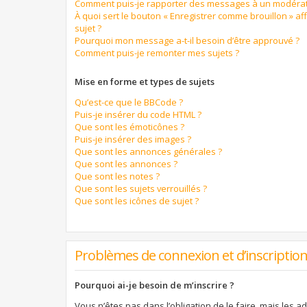
Comment puis-je rapporter des messages à un modérat
À quoi sert le bouton « Enregistrer comme brouillon » aff
sujet ?
Pourquoi mon message a-t-il besoin d’être approuvé ?
Comment puis-je remonter mes sujets ?
Mise en forme et types de sujets
Qu’est-ce que le BBCode ?
Puis-je insérer du code HTML ?
Que sont les émoticônes ?
Puis-je insérer des images ?
Que sont les annonces générales ?
Que sont les annonces ?
Que sont les notes ?
Que sont les sujets verrouillés ?
Que sont les icônes de sujet ?
Problèmes de connexion et d’inscriptio
Pourquoi ai-je besoin de m’inscrire ?
Vous n’êtes pas dans l’obligation de le faire, mais les a