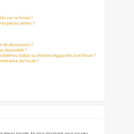
ées sur ce forum ?
es pièces jointes ?
um de discussions ?
pas disponible ?
problèmes d’abus ou d’ordres légaux liés à ce forum ?
nistrateur du forum ?
isateurs inscrits. En vous inscrivant, vous pouvez