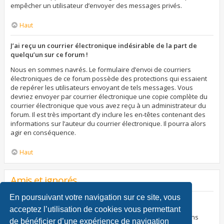
empêcher un utilisateur d’envoyer des messages privés.
Haut
J’ai reçu un courrier électronique indésirable de la part de
quelqu’un sur ce forum !
Nous en sommes navrés. Le formulaire d’envoi de courriers
électroniques de ce forum possède des protections qui essaient
de repérer les utilisateurs envoyant de tels messages. Vous
devriez envoyer par courrier électronique une copie complète du
courrier électronique que vous avez reçu à un administrateur du
forum. Il est très important d’y inclure les en-têtes contenant des
informations sur l’auteur du courrier électronique. Il pourra alors
agir en conséquence.
Haut
Amis et ignorés
En poursuivant votre navigation sur ce site, vous
À quoi sert ma liste d’amis et d’ignorés ?
acceptez l’utilisation de cookies vous permettant
Vous pouvez utiliser ces listes afin d’organiser et trier certains
de bénéficier d’une expérience de navigation