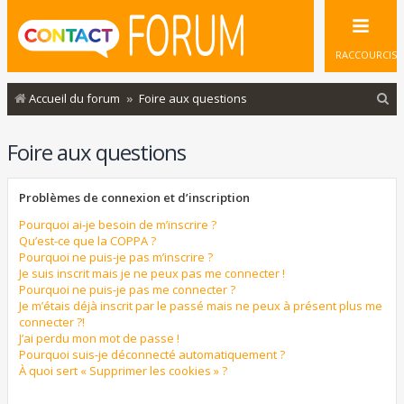
RACCOURCIS
R
Accueil du forum
Foire aux questions
e
Foire aux questions
c
h
Problèmes de connexion et d’inscription
e
r
Pourquoi ai-je besoin de m’inscrire ?
Qu’est-ce que la COPPA ?
c
Pourquoi ne puis-je pas m’inscrire ?
Je suis inscrit mais je ne peux pas me connecter !
h
Pourquoi ne puis-je pas me connecter ?
e
Je m’étais déjà inscrit par le passé mais ne peux à présent plus me
connecter ?!
r
J’ai perdu mon mot de passe !
Pourquoi suis-je déconnecté automatiquement ?
À quoi sert « Supprimer les cookies » ?