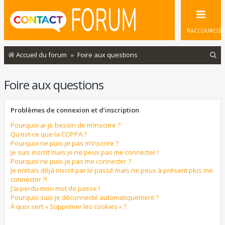
RACCOURCIS
R
Accueil du forum
Foire aux questions
e
Foire aux questions
c
h
Problèmes de connexion et d’inscription
e
r
Pourquoi ai-je besoin de m’inscrire ?
Qu’est-ce que la COPPA ?
c
Pourquoi ne puis-je pas m’inscrire ?
Je suis inscrit mais je ne peux pas me connecter !
h
Pourquoi ne puis-je pas me connecter ?
e
Je m’étais déjà inscrit par le passé mais ne peux à présent plus me
connecter ?!
r
J’ai perdu mon mot de passe !
Pourquoi suis-je déconnecté automatiquement ?
À quoi sert « Supprimer les cookies » ?