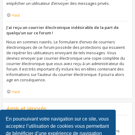
empêcher un utilisateur d’envoyer des messages privés.
Haut
J’ai reçu un courrier électronique indésirable de la part de
quelqu’un sur ce forum !
Nous en sommes navrés. Le formulaire d’envoi de courriers
électroniques de ce forum possède des protections qui essaient
de repérer les utilisateurs envoyant de tels messages. Vous
devriez envoyer par courrier électronique une copie complète du
courrier électronique que vous avez reçu à un administrateur du
forum. Il est très important d’y inclure les en-têtes contenant des
informations sur l’auteur du courrier électronique. Il pourra alors
agir en conséquence.
Haut
Amis et ignorés
En poursuivant votre navigation sur ce site, vous
À quoi sert ma liste d’amis et d’ignorés ?
acceptez l’utilisation de cookies vous permettant
Vous pouvez utiliser ces listes afin d’organiser et trier certains
de bénéficier d’une expérience de navigation