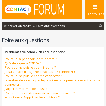
RACCOURCIS
R
Accueil du forum
Foire aux questions
e
Foire aux questions
c
h
Problèmes de connexion et d’inscription
e
r
Pourquoi ai-je besoin de m’inscrire ?
Qu’est-ce que la COPPA ?
c
Pourquoi ne puis-je pas m’inscrire ?
Je suis inscrit mais je ne peux pas me connecter !
h
Pourquoi ne puis-je pas me connecter ?
e
Je m’étais déjà inscrit par le passé mais ne peux à présent plus me
connecter ?!
r
J’ai perdu mon mot de passe !
Pourquoi suis-je déconnecté automatiquement ?
À quoi sert « Supprimer les cookies » ?