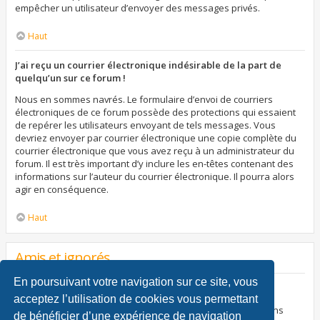
empêcher un utilisateur d’envoyer des messages privés.
Haut
J’ai reçu un courrier électronique indésirable de la part de
quelqu’un sur ce forum !
Nous en sommes navrés. Le formulaire d’envoi de courriers
électroniques de ce forum possède des protections qui essaient
de repérer les utilisateurs envoyant de tels messages. Vous
devriez envoyer par courrier électronique une copie complète du
courrier électronique que vous avez reçu à un administrateur du
forum. Il est très important d’y inclure les en-têtes contenant des
informations sur l’auteur du courrier électronique. Il pourra alors
agir en conséquence.
Haut
Amis et ignorés
En poursuivant votre navigation sur ce site, vous
À quoi sert ma liste d’amis et d’ignorés ?
acceptez l’utilisation de cookies vous permettant
Vous pouvez utiliser ces listes afin d’organiser et trier certains
de bénéficier d’une expérience de navigation