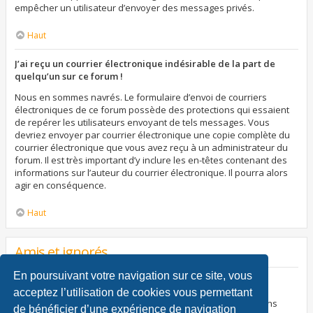
empêcher un utilisateur d’envoyer des messages privés.
Haut
J’ai reçu un courrier électronique indésirable de la part de
quelqu’un sur ce forum !
Nous en sommes navrés. Le formulaire d’envoi de courriers
électroniques de ce forum possède des protections qui essaient
de repérer les utilisateurs envoyant de tels messages. Vous
devriez envoyer par courrier électronique une copie complète du
courrier électronique que vous avez reçu à un administrateur du
forum. Il est très important d’y inclure les en-têtes contenant des
informations sur l’auteur du courrier électronique. Il pourra alors
agir en conséquence.
Haut
Amis et ignorés
En poursuivant votre navigation sur ce site, vous
À quoi sert ma liste d’amis et d’ignorés ?
acceptez l’utilisation de cookies vous permettant
Vous pouvez utiliser ces listes afin d’organiser et trier certains
de bénéficier d’une expérience de navigation