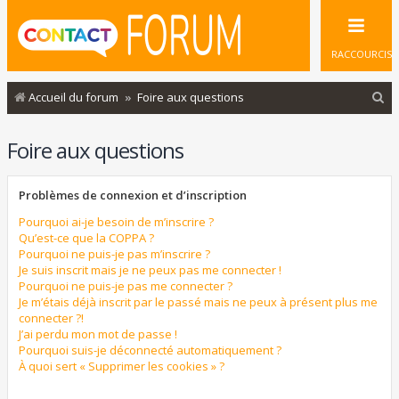
RACCOURCIS
R
Accueil du forum
Foire aux questions
e
Foire aux questions
c
h
Problèmes de connexion et d’inscription
e
r
Pourquoi ai-je besoin de m’inscrire ?
Qu’est-ce que la COPPA ?
c
Pourquoi ne puis-je pas m’inscrire ?
Je suis inscrit mais je ne peux pas me connecter !
h
Pourquoi ne puis-je pas me connecter ?
e
Je m’étais déjà inscrit par le passé mais ne peux à présent plus me
connecter ?!
r
J’ai perdu mon mot de passe !
Pourquoi suis-je déconnecté automatiquement ?
À quoi sert « Supprimer les cookies » ?