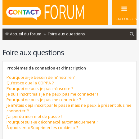
RACCOURCIS
R
Accueil du forum
Foire aux questions
e
Foire aux questions
c
h
Problèmes de connexion et d’inscription
e
r
Pourquoi ai-je besoin de m’inscrire ?
Qu’est-ce que la COPPA ?
c
Pourquoi ne puis-je pas m’inscrire ?
Je suis inscrit mais je ne peux pas me connecter !
h
Pourquoi ne puis-je pas me connecter ?
e
Je m’étais déjà inscrit par le passé mais ne peux à présent plus me
connecter ?!
r
J’ai perdu mon mot de passe !
Pourquoi suis-je déconnecté automatiquement ?
À quoi sert « Supprimer les cookies » ?