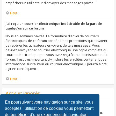
empêcher un utilisateur d’envoyer des messages privés.
Haut
J’ai reçu un courrier électronique indésirable de la part de
quelqu’un sur ce forum !
Nous en sommes navrés. Le formulaire d’envoi de courriers
électroniques de ce forum possède des protections qui essaient
de repérer les utilisateurs envoyant de tels messages. Vous
devriez envoyer par courrier électronique une copie complète du
courrier électronique que vous avez reçu à un administrateur du
forum. Il est très important d’y inclure les en-têtes contenant des
informations sur l’auteur du courrier électronique. Il pourra alors
agir en conséquence.
Haut
Amis et ignorés
En poursuivant votre navigation sur ce site, vous
À quoi sert ma liste d’amis et d’ignorés ?
acceptez l’utilisation de cookies vous permettant
Vous pouvez utiliser ces listes afin d’organiser et trier certains
de bénéficier d’une expérience de navigation