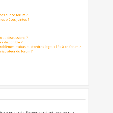
ées sur ce forum ?
es pièces jointes ?
um de discussions ?
pas disponible ?
problèmes d’abus ou d’ordres légaux liés à ce forum ?
nistrateur du forum ?
isateurs inscrits. En vous inscrivant, vous pouvez