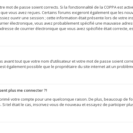
votre mot de passe soient corrects. Si la fonctionnalité de la COPPA est act
ns que vous avez reçues. Certains forums exigeront également que les nouvel
iez ouvrir une session ; cette information était présente lors de votre insc
ourrier électronique, vous avez probablement spécifié une mauvaise adress
e l’adresse de courrier électronique que vous avez spécifiée était correcte,
 avant tout que votre nom d’utilisateur et votre mot de passe soient correct
est également possible que le propriétaire du site internet ait un problème 
ésent plus me connecter ?!
supprimé votre compte pour une quelconque raison. De plus, beaucoup de f
s. Si tel était le cas, inscrivez-vous de nouveau et essayez de participer p