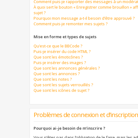
Comment puis-je rapporter des messages à un modérat
À quoi sert le bouton « Enregistrer comme brouillon » aff
sujet ?
Pourquoi mon message a-t-il besoin d’être approuvé ?
Comment puis-je remonter mes sujets ?
Mise en forme et types de sujets
Qu’est-ce que le BBCode ?
Puis-je insérer du code HTML ?
Que sont les émoticônes ?
Puis-je insérer des images ?
Que sont les annonces générales ?
Que sont les annonces ?
Que sont les notes ?
Que sont les sujets verrouillés ?
Que sont les icônes de sujet ?
Problèmes de connexion et d’inscriptio
Pourquoi ai-je besoin de m’inscrire ?
Vous n’êtes pas dans l’obligation de le faire, mais les a