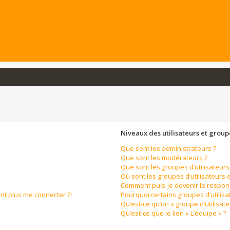
Niveaux des utilisateurs et groupe
Que sont les administrateurs ?
Que sont les modérateurs ?
Que sont les groupes d’utilisateurs
Où sont les groupes d’utilisateurs 
Comment puis-je devenir le respons
ent plus me connecter ?!
Pourquoi certains groupes d’utilis
Qu’est-ce qu’un « groupe d’utilisate
Qu’est-ce que le lien « L’équipe » ?