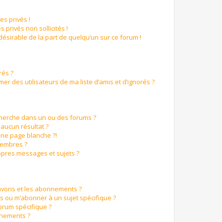
s privés !
 privés non sollicités !
ndésirable de la part de quelqu’un sur ce forum !
rés ?
r des utilisateurs de ma liste d’amis et d’ignorés ?
cherche dans un ou des forums ?
aucun résultat ?
ne page blanche ?!
membres ?
pres messages et sujets ?
favoris et les abonnements ?
s ou m’abonner à un sujet spécifique ?
orum spécifique ?
nnements ?