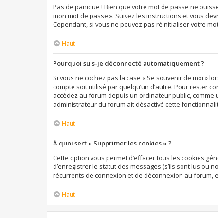
Pas de panique ! Bien que votre mot de passe ne puisse pa
mon mot de passe ». Suivez les instructions et vous de
Cependant, si vous ne pouvez pas réinitialiser votre mo
Haut
Pourquoi suis-je déconnecté automatiquement ?
Si vous ne cochez pas la case « Se souvenir de moi » lo
compte soit utilisé par quelqu’un d’autre. Pour rester c
accédez au forum depuis un ordinateur public, comme une 
administrateur du forum ait désactivé cette fonctionnali
Haut
À quoi sert « Supprimer les cookies » ?
Cette option vous permet d’effacer tous les cookies gé
d’enregistrer le statut des messages (s’ils sont lus ou 
récurrents de connexion et de déconnexion au forum, e
Haut