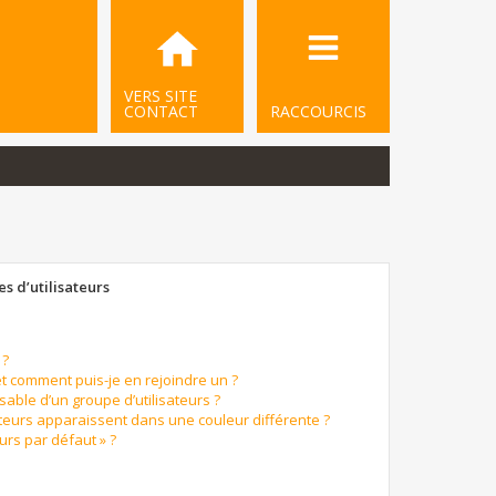
VERS SITE
CONTACT
RACCOURCIS
s d’utilisateurs
 ?
et comment puis-je en rejoindre un ?
able d’un groupe d’utilisateurs ?
ateurs apparaissent dans une couleur différente ?
urs par défaut » ?