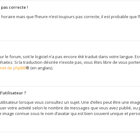
 pas correcte !
 horaire mais que l’heure n’est toujours pas correcte, il est probable que l
sur le forum, soit le logiciel n’a pas encore été traduit dans votre langue
uhaitez. Si la traduction désirée n’existe pas, vous êtes libre de vous por
ernet de phpBB
® (en anglais).
’utilisateur ?
tilisateur lorsque vous consultez un sujet. Une d’elles peut être une im
quer votre activité selon le nombre de messages que vous avez publié, ou pe
e image connue sous le nom d’avatar qui est bien souvent unique et person