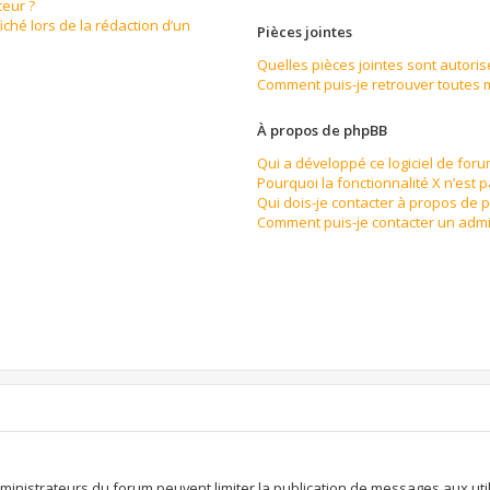
eur ?
iché lors de la rédaction d’un
Pièces jointes
Quelles pièces jointes sont autoris
Comment puis-je retrouver toutes m
À propos de phpBB
Qui a développé ce logiciel de for
Pourquoi la fonctionnalité X n’est 
Qui dois-je contacter à propos de 
Comment puis-je contacter un admi
n
dministrateurs du forum peuvent limiter la publication de messages aux util