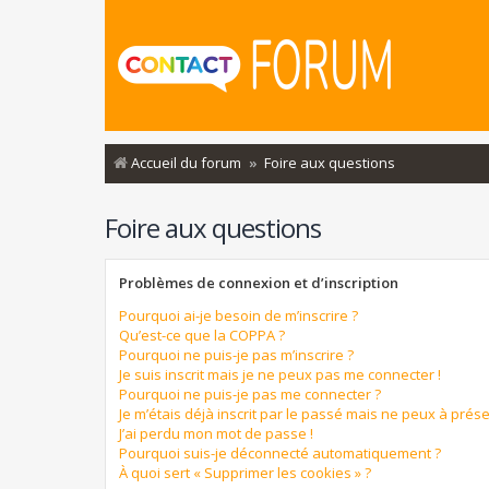
Accueil du forum
Foire aux questions
Foire aux questions
Problèmes de connexion et d’inscription
Pourquoi ai-je besoin de m’inscrire ?
Qu’est-ce que la COPPA ?
Pourquoi ne puis-je pas m’inscrire ?
Je suis inscrit mais je ne peux pas me connecter !
Pourquoi ne puis-je pas me connecter ?
Je m’étais déjà inscrit par le passé mais ne peux à prés
J’ai perdu mon mot de passe !
Pourquoi suis-je déconnecté automatiquement ?
À quoi sert « Supprimer les cookies » ?