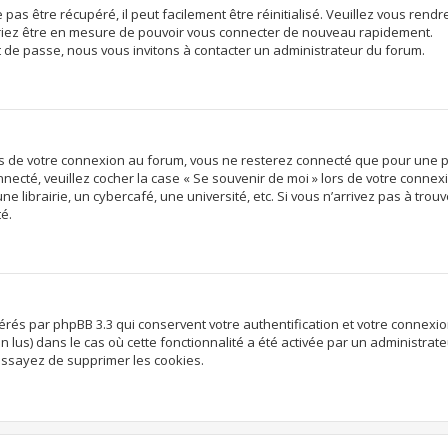
s être récupéré, il peut facilement être réinitialisé. Veuillez vous rendre
vriez être en mesure de pouvoir vous connecter de nouveau rapidement.
t de passe, nous vous invitons à contacter un administrateur du forum.
rs de votre connexion au forum, vous ne resterez connecté que pour une p
onnecté, veuillez cocher la case « Se souvenir de moi » lors de votre conn
librairie, un cybercafé, une université, etc. Si vous n’arrivez pas à trouve
té.
nérés par phpBB 3.3 qui conservent votre authentification et votre connex
non lus) dans le cas où cette fonctionnalité a été activée par un administr
ssayez de supprimer les cookies.