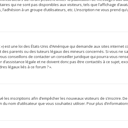
res qui ne sont pas disponibles aux visiteurs, tels que l’affichage d’avata
s, l’adhésion à un groupe d’utilisateurs, etc. L’inscription ne vous prend qu
 ») est une loi des États-Unis d’Amérique qui demande aux sites internet c
des parents ou des tuteurs légaux des mineurs concernés. Si vous ne sav
vous conseillons de contacter un conseiller juridique qui pourra vous rens
d’assistance légale et ne doivent donc pas être contactés à ce sujet, exce
res légaux liés à ce forum ? ».
ivé les inscriptions afin d’empêcher les nouveaux visiteurs de s’inscrire. 
tion du nom d’utilisateur que vous souhaitez utiliser. Pour plus d’informatio