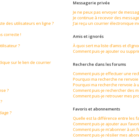
Messagerie privée
Je ne peux pas envoyer de message
Je continue à recevoir des messages
e des utilisateurs en ligne ?
J’ai reçu un courrier électronique i
s correcte !
Amis et ignorés
ilisateur ?
À quoi sert ma liste d’amis et d’igno
Comment puis-je ajouter ou supprime
ique sur le lien de courrier
Recherche dans les forums
Comment puis-je effectuer une re
Pourquoi ma recherche ne renvoie 
Pourquoi ma recherche renvoie à u
nse ?
Comment puis-je rechercher des 
Comment puis-je retrouver mes pro
 ?
Favoris et abonnements
ndage ?
Quelle est la différence entre les 
Comment puis-je ajouter aux favori
Comment puis-je m’abonner à un f
Comment puis-je résilier mes abo