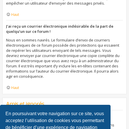
empêcher un utilisateur d’envoyer des messages privés.
Haut
J’ai reçu un courrier électronique indésirable de la part de
quelqu’un sur ce forum !
Nous en sommes navrés. Le formulaire d’envoi de courriers
électroniques de ce forum possède des protections qui essaient
de repérer les utilisateurs envoyant de tels messages. Vous
devriez envoyer par courrier électronique une copie complète du
courrier électronique que vous avez reçu à un administrateur du
forum. Il est très important d’y inclure les en-têtes contenant des
informations sur l’auteur du courrier électronique. Il pourra alors
agir en conséquence.
Haut
Amis et ignorés
En poursuivant votre navigation sur ce site, vous
À quoi sert ma liste d’amis et d’ignorés ?
acceptez l’utilisation de cookies vous permettant
Vous pouvez utiliser ces listes afin d’organiser et trier certains
de bénéficier d’une expérience de navigation