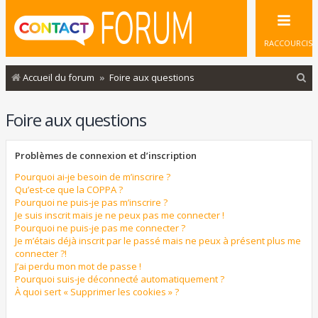
RACCOURCIS
R
Accueil du forum
Foire aux questions
e
Foire aux questions
c
h
Problèmes de connexion et d’inscription
e
r
Pourquoi ai-je besoin de m’inscrire ?
Qu’est-ce que la COPPA ?
c
Pourquoi ne puis-je pas m’inscrire ?
Je suis inscrit mais je ne peux pas me connecter !
h
Pourquoi ne puis-je pas me connecter ?
e
Je m’étais déjà inscrit par le passé mais ne peux à présent plus me
connecter ?!
r
J’ai perdu mon mot de passe !
Pourquoi suis-je déconnecté automatiquement ?
À quoi sert « Supprimer les cookies » ?