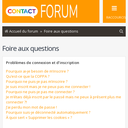
RACCOURCIS
R
Accueil du forum
Foire aux questions
e
Foire aux questions
c
h
Problèmes de connexion et d’inscription
e
r
Pourquoi ai-je besoin de m’inscrire ?
Qu’est-ce que la COPPA ?
c
Pourquoi ne puis-je pas m’inscrire ?
Je suis inscrit mais je ne peux pas me connecter !
h
Pourquoi ne puis-je pas me connecter ?
e
Je m’étais déjà inscrit par le passé mais ne peux à présent plus me
connecter ?!
r
J’ai perdu mon mot de passe !
Pourquoi suis-je déconnecté automatiquement ?
À quoi sert « Supprimer les cookies » ?