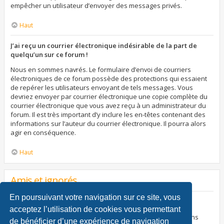
empêcher un utilisateur d’envoyer des messages privés.
Haut
J’ai reçu un courrier électronique indésirable de la part de
quelqu’un sur ce forum !
Nous en sommes navrés. Le formulaire d’envoi de courriers
électroniques de ce forum possède des protections qui essaient
de repérer les utilisateurs envoyant de tels messages. Vous
devriez envoyer par courrier électronique une copie complète du
courrier électronique que vous avez reçu à un administrateur du
forum. Il est très important d’y inclure les en-têtes contenant des
informations sur l’auteur du courrier électronique. Il pourra alors
agir en conséquence.
Haut
Amis et ignorés
En poursuivant votre navigation sur ce site, vous
À quoi sert ma liste d’amis et d’ignorés ?
acceptez l’utilisation de cookies vous permettant
Vous pouvez utiliser ces listes afin d’organiser et trier certains
de bénéficier d’une expérience de navigation