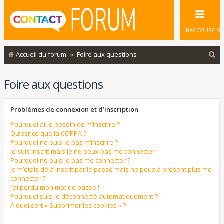
RACCOURCIS
R
Accueil du forum
Foire aux questions
e
Foire aux questions
c
h
Problèmes de connexion et d’inscription
e
r
Pourquoi ai-je besoin de m’inscrire ?
Qu’est-ce que la COPPA ?
c
Pourquoi ne puis-je pas m’inscrire ?
Je suis inscrit mais je ne peux pas me connecter !
h
Pourquoi ne puis-je pas me connecter ?
e
Je m’étais déjà inscrit par le passé mais ne peux à présent plus me
connecter ?!
r
J’ai perdu mon mot de passe !
Pourquoi suis-je déconnecté automatiquement ?
À quoi sert « Supprimer les cookies » ?