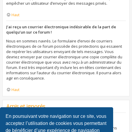
empêcher un utilisateur d’envoyer des messages privés.
Haut
J’ai reçu un courrier électronique indésirable de la part de
quelqu’un sur ce forum !
Nous en sommes navrés. Le formulaire d’envoi de courriers
électroniques de ce forum possède des protections qui essaient
de repérer les utilisateurs envoyant de tels messages. Vous
devriez envoyer par courrier électronique une copie complète du
courrier électronique que vous avez reçu à un administrateur du
forum. Il est très important d’y inclure les en-têtes contenant des
informations sur l’auteur du courrier électronique. Il pourra alors
agir en conséquence.
Haut
Amis et ignorés
En poursuivant votre navigation sur ce site, vous
À quoi sert ma liste d’amis et d’ignorés ?
acceptez l’utilisation de cookies vous permettant
Vous pouvez utiliser ces listes afin d’organiser et trier certains
de bénéficier d’une expérience de navigation