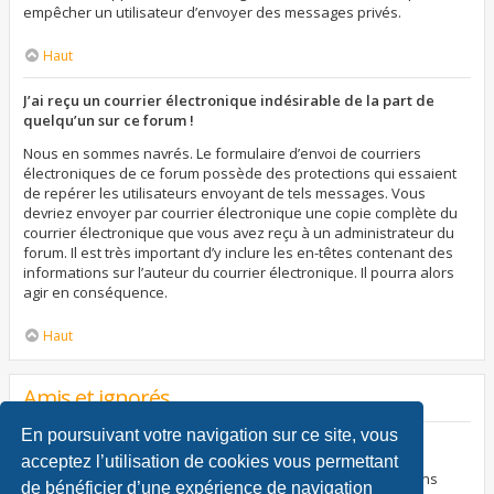
empêcher un utilisateur d’envoyer des messages privés.
Haut
J’ai reçu un courrier électronique indésirable de la part de
quelqu’un sur ce forum !
Nous en sommes navrés. Le formulaire d’envoi de courriers
électroniques de ce forum possède des protections qui essaient
de repérer les utilisateurs envoyant de tels messages. Vous
devriez envoyer par courrier électronique une copie complète du
courrier électronique que vous avez reçu à un administrateur du
forum. Il est très important d’y inclure les en-têtes contenant des
informations sur l’auteur du courrier électronique. Il pourra alors
agir en conséquence.
Haut
Amis et ignorés
En poursuivant votre navigation sur ce site, vous
À quoi sert ma liste d’amis et d’ignorés ?
acceptez l’utilisation de cookies vous permettant
Vous pouvez utiliser ces listes afin d’organiser et trier certains
de bénéficier d’une expérience de navigation