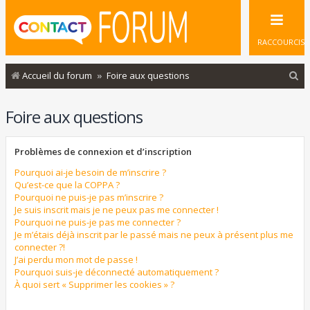
RACCOURCIS
R
Accueil du forum
Foire aux questions
e
Foire aux questions
c
h
Problèmes de connexion et d’inscription
e
r
Pourquoi ai-je besoin de m’inscrire ?
Qu’est-ce que la COPPA ?
c
Pourquoi ne puis-je pas m’inscrire ?
Je suis inscrit mais je ne peux pas me connecter !
h
Pourquoi ne puis-je pas me connecter ?
e
Je m’étais déjà inscrit par le passé mais ne peux à présent plus me
connecter ?!
r
J’ai perdu mon mot de passe !
Pourquoi suis-je déconnecté automatiquement ?
À quoi sert « Supprimer les cookies » ?