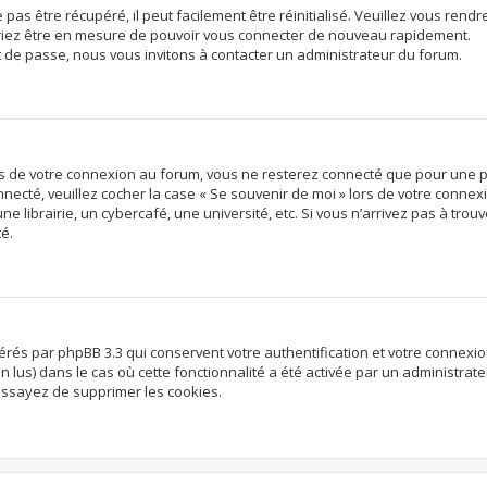
s être récupéré, il peut facilement être réinitialisé. Veuillez vous rendre
vriez être en mesure de pouvoir vous connecter de nouveau rapidement.
t de passe, nous vous invitons à contacter un administrateur du forum.
rs de votre connexion au forum, vous ne resterez connecté que pour une p
onnecté, veuillez cocher la case « Se souvenir de moi » lors de votre conn
librairie, un cybercafé, une université, etc. Si vous n’arrivez pas à trouve
té.
nérés par phpBB 3.3 qui conservent votre authentification et votre connex
non lus) dans le cas où cette fonctionnalité a été activée par un administr
ssayez de supprimer les cookies.