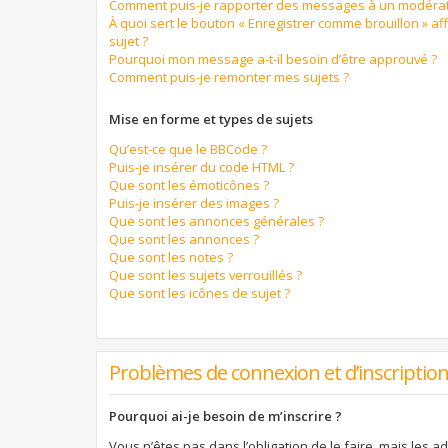
Comment puis-je rapporter des messages à un modérat
À quoi sert le bouton « Enregistrer comme brouillon » aff
sujet ?
Pourquoi mon message a-t-il besoin d’être approuvé ?
Comment puis-je remonter mes sujets ?
Mise en forme et types de sujets
Qu’est-ce que le BBCode ?
Puis-je insérer du code HTML ?
Que sont les émoticônes ?
Puis-je insérer des images ?
Que sont les annonces générales ?
Que sont les annonces ?
Que sont les notes ?
Que sont les sujets verrouillés ?
Que sont les icônes de sujet ?
Problèmes de connexion et d’inscriptio
Pourquoi ai-je besoin de m’inscrire ?
Vous n’êtes pas dans l’obligation de le faire, mais les a