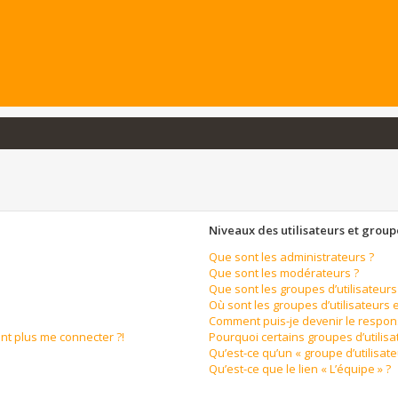
Niveaux des utilisateurs et groupe
Que sont les administrateurs ?
Que sont les modérateurs ?
Que sont les groupes d’utilisateurs
Où sont les groupes d’utilisateurs 
Comment puis-je devenir le respons
ent plus me connecter ?!
Pourquoi certains groupes d’utilis
Qu’est-ce qu’un « groupe d’utilisate
Qu’est-ce que le lien « L’équipe » ?