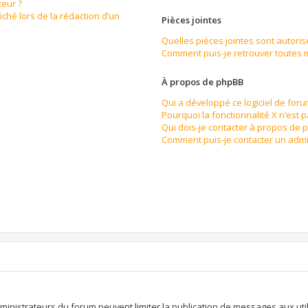
eur ?
iché lors de la rédaction d’un
Pièces jointes
Quelles pièces jointes sont autoris
Comment puis-je retrouver toutes m
À propos de phpBB
Qui a développé ce logiciel de for
Pourquoi la fonctionnalité X n’est 
Qui dois-je contacter à propos de 
Comment puis-je contacter un admi
n
dministrateurs du forum peuvent limiter la publication de messages aux util