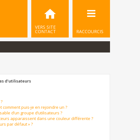
VERS SITE
CONTACT
RACCOURCIS
s d’utilisateurs
 ?
et comment puis-je en rejoindre un ?
able d’un groupe d’utilisateurs ?
ateurs apparaissent dans une couleur différente ?
urs par défaut » ?