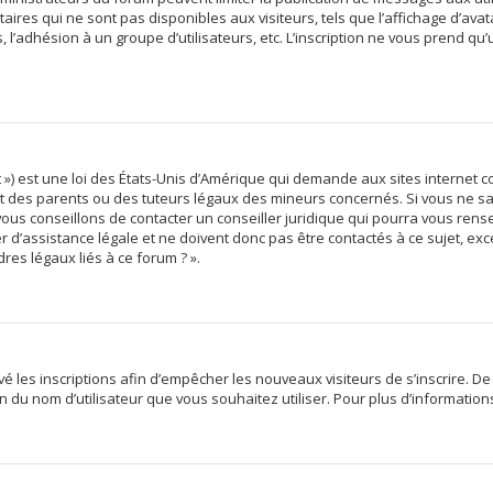
res qui ne sont pas disponibles aux visiteurs, tels que l’affichage d’avata
s, l’adhésion à un groupe d’utilisateurs, etc. L’inscription ne vous prend qu
 ») est une loi des États-Unis d’Amérique qui demande aux sites internet c
des parents ou des tuteurs légaux des mineurs concernés. Si vous ne sav
vous conseillons de contacter un conseiller juridique qui pourra vous rens
d’assistance légale et ne doivent donc pas être contactés à ce sujet, exce
res légaux liés à ce forum ? ».
ivé les inscriptions afin d’empêcher les nouveaux visiteurs de s’inscrire. 
tion du nom d’utilisateur que vous souhaitez utiliser. Pour plus d’informatio