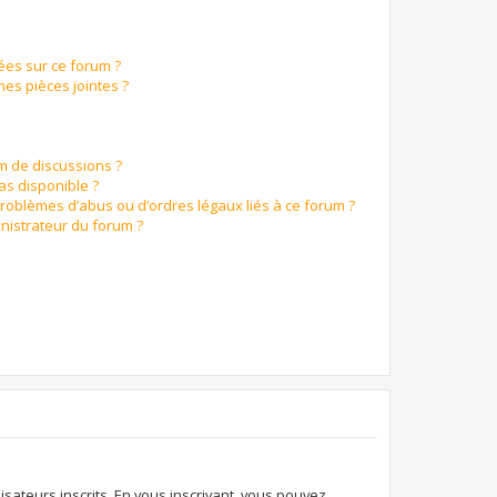
ées sur ce forum ?
es pièces jointes ?
um de discussions ?
pas disponible ?
problèmes d’abus ou d’ordres légaux liés à ce forum ?
nistrateur du forum ?
isateurs inscrits. En vous inscrivant, vous pouvez