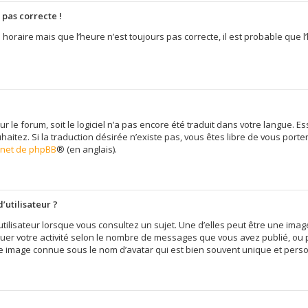
 pas correcte !
 horaire mais que l’heure n’est toujours pas correcte, il est probable que l
sur le forum, soit le logiciel n’a pas encore été traduit dans votre langue
uhaitez. Si la traduction désirée n’existe pas, vous êtes libre de vous por
ernet de phpBB
® (en anglais).
’utilisateur ?
tilisateur lorsque vous consultez un sujet. Une d’elles peut être une im
quer votre activité selon le nombre de messages que vous avez publié, ou pe
e image connue sous le nom d’avatar qui est bien souvent unique et person