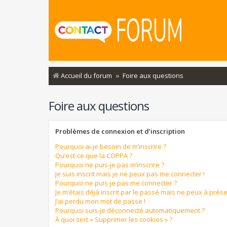
Accueil du forum
Foire aux questions
Foire aux questions
Problèmes de connexion et d’inscription
Pourquoi ai-je besoin de m’inscrire ?
Qu’est-ce que la COPPA ?
Pourquoi ne puis-je pas m’inscrire ?
Je suis inscrit mais je ne peux pas me connecter !
Pourquoi ne puis-je pas me connecter ?
Je m’étais déjà inscrit par le passé mais ne peux à prés
J’ai perdu mon mot de passe !
Pourquoi suis-je déconnecté automatiquement ?
À quoi sert « Supprimer les cookies » ?