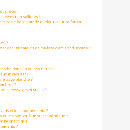
s privés !
 privés non sollicités !
ndésirable de la part de quelqu’un sur ce forum !
rés ?
r des utilisateurs de ma liste d’amis et d’ignorés ?
cherche dans un ou des forums ?
aucun résultat ?
ne page blanche ?!
membres ?
pres messages et sujets ?
favoris et les abonnements ?
s ou m’abonner à un sujet spécifique ?
orum spécifique ?
nnements ?