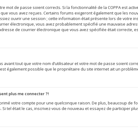
votre mot de passe soient corrects. Si la fonctionnalité de la COPPA est act
ns que vous avez reçues. Certains forums exigeront également que les nouvel
iez ouvrir une session ; cette information était présente lors de votre insc
ourrier électronique, vous avez probablement spécifié une mauvaise adress
e l’adresse de courrier électronique que vous avez spécifiée était correcte,
 avant tout que votre nom d’utilisateur et votre mot de passe soient correct
est également possible que le propriétaire du site internet ait un problème 
ésent plus me connecter ?!
supprimé votre compte pour une quelconque raison. De plus, beaucoup de f
s. Si tel était le cas, inscrivez-vous de nouveau et essayez de participer p