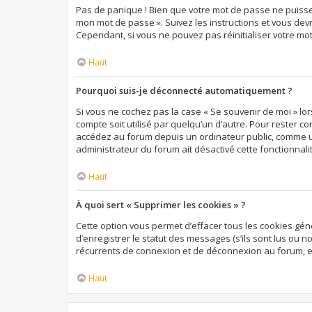
Pas de panique ! Bien que votre mot de passe ne puisse pa
mon mot de passe ». Suivez les instructions et vous de
Cependant, si vous ne pouvez pas réinitialiser votre mo
Haut
Pourquoi suis-je déconnecté automatiquement ?
Si vous ne cochez pas la case « Se souvenir de moi » lo
compte soit utilisé par quelqu’un d’autre. Pour rester c
accédez au forum depuis un ordinateur public, comme une 
administrateur du forum ait désactivé cette fonctionnali
Haut
À quoi sert « Supprimer les cookies » ?
Cette option vous permet d’effacer tous les cookies gé
d’enregistrer le statut des messages (s’ils sont lus ou 
récurrents de connexion et de déconnexion au forum, e
Haut