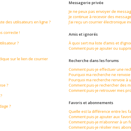
Messagerie privée
Je ne peux pas envoyer de message
Je continue à recevoir des messages
e des utilisateurs en ligne ?
J’ai reçu un courrier électronique i
s correcte !
Amis et ignorés
ilisateur ?
À quoi sert ma liste d’amis et d’igno
Comment puis-je ajouter ou supprime
ique sur le lien de courrier
Recherche dans les forums
Comment puis-je effectuer une re
Pourquoi ma recherche ne renvoie 
Pourquoi ma recherche renvoie à u
nse ?
Comment puis-je rechercher des 
Comment puis-je retrouver mes pro
 ?
Favoris et abonnements
ndage ?
Quelle est la différence entre les 
Comment puis-je ajouter aux favori
Comment puis-je m’abonner à un f
Comment puis-je résilier mes abo