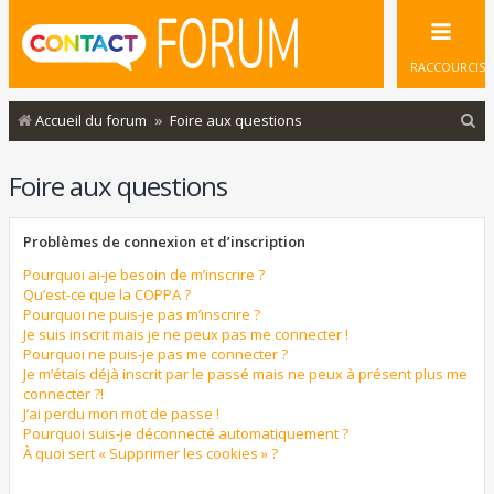
RACCOURCIS
R
Accueil du forum
Foire aux questions
e
Foire aux questions
c
h
Problèmes de connexion et d’inscription
e
r
Pourquoi ai-je besoin de m’inscrire ?
Qu’est-ce que la COPPA ?
c
Pourquoi ne puis-je pas m’inscrire ?
Je suis inscrit mais je ne peux pas me connecter !
h
Pourquoi ne puis-je pas me connecter ?
e
Je m’étais déjà inscrit par le passé mais ne peux à présent plus me
connecter ?!
r
J’ai perdu mon mot de passe !
Pourquoi suis-je déconnecté automatiquement ?
À quoi sert « Supprimer les cookies » ?