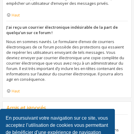
empêcher un utilisateur d’envoyer des messages privés.
Haut
J’ai reçu un courrier électronique indésirable de la part de
quelqu’un sur ce forum !
Nous en sommes navrés. Le formulaire d’envoi de courriers
électroniques de ce forum possède des protections qui essaient
de repérer les utilisateurs envoyant de tels messages. Vous
devriez envoyer par courrier électronique une copie complète du
courrier électronique que vous avez reçu à un administrateur du
forum. Il est très important d’y inclure les en-têtes contenant des
informations sur l’auteur du courrier électronique. Il pourra alors
agir en conséquence.
Haut
Amis et ignorés
En poursuivant votre navigation sur ce site, vous
À quoi sert ma liste d’amis et d’ignorés ?
acceptez l’utilisation de cookies vous permettant
Vous pouvez utiliser ces listes afin d’organiser et trier certains
de bénéficier d’une expérience de navigation