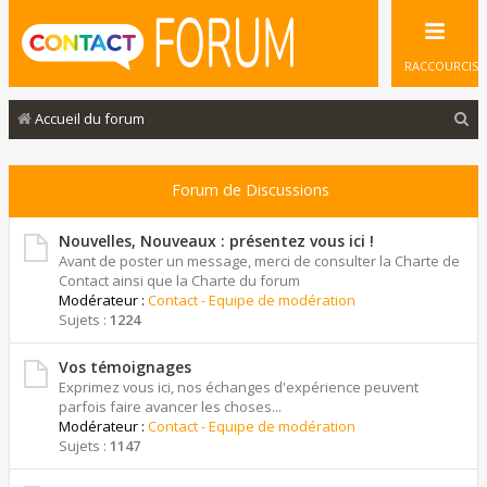
RACCOURCIS
R
Accueil du forum
e
c
Forum de Discussions
h
e
Nouvelles, Nouveaux : présentez vous ici !
Avant de poster un message, merci de consulter la Charte de
r
Contact ainsi que la Charte du forum
Modérateur :
Contact - Equipe de modération
c
Sujets :
1224
h
e
Vos témoignages
Exprimez vous ici, nos échanges d'expérience peuvent
r
parfois faire avancer les choses...
Modérateur :
Contact - Equipe de modération
Sujets :
1147