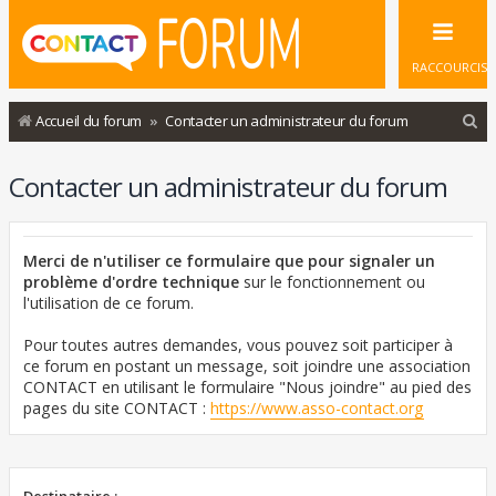
RACCOURCIS
R
Accueil du forum
Contacter un administrateur du forum
e
Contacter un administrateur du forum
c
h
e
Merci de n'utiliser ce formulaire que pour signaler un
r
problème d'ordre technique
sur le fonctionnement ou
l'utilisation de ce forum.
c
h
Pour toutes autres demandes, vous pouvez soit participer à
ce forum en postant un message, soit joindre une association
e
CONTACT en utilisant le formulaire "Nous joindre" au pied des
r
pages du site CONTACT :
https://www.asso-contact.org